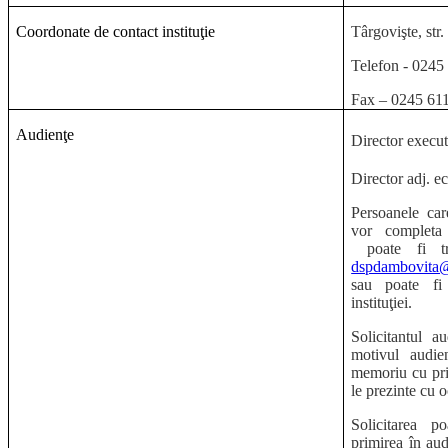
Coordonate de contact instituţie
Târgovişte, str
Telefon - 0245
Fax – 0245 61
Audienţe
Director execut
Director adj. ec
Persoanele car
vor completa 
poate fi t
dspdambovita@
sau poate fi 
instituţiei.
Solicitantul 
motivul audie
memoriu cu priv
le prezinte cu o
Solicitarea p
primirea în aud