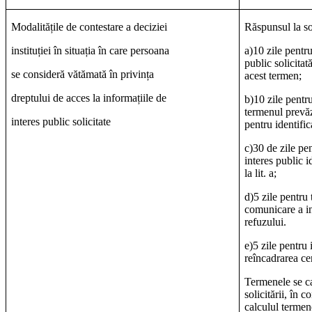
Modalitățile de contestare a deciziei
Răspunsul la so
instituției în situația în care persoana
a)10 zile pentr
public solicitat
se consideră vătămată în privința
acest termen;
dreptului de acces la informațiile de
b)10 zile pentru
termenul prevăz
interes public solicitate
pentru identific
c)30 de zile pe
interes public i
la lit. a;
d)5 zile pentru
comunicare a inf
refuzului.
e)
5 zile pentru 
reîncadrarea cer
Termenele se ca
solicitării, în c
calculul termen