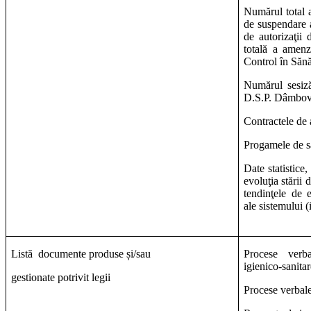
Numărul total al
de suspendare a 
de autorizaţii
totală a amenz
Control în Sănă
Numărul sesizăr
D.S.P. Dâmboviţ
Contractele de ac
Progamele de s
Date statistice,
evoluţia stării 
tendinţele de 
ale sistemului (
Listă
documente produse și/sau
Procese verba
igienico-sanitar
gestionate potrivit legii
Procese verbale