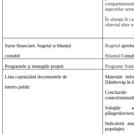
compartimentul
aspectelor semn
În situaţia în c
obiectul altor so
Surse financiare, bugetul și bilanțul
Bugetul
aprob
contabil
Bilanțul
Contab
Programele și strategiile proprii
Programe Natio
Lista cuprinzând documentele de
Materiale info
Dâmboviţa în li
interes public
Concluziile
control/misiunil
Soluţiile 
plângerilor/sesi
Indicatorii an
populaţiei;