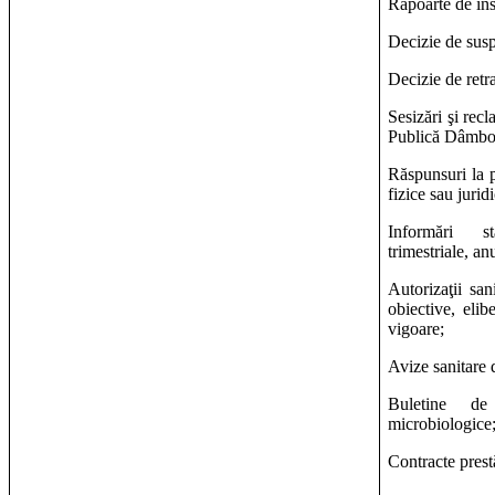
Rapoarte de ins
Decizie de suspe
Decizie de retr
Sesizări şi recl
Publică Dâmbo
Răspunsuri la p
fizice sau jurid
Informări st
trimestriale, an
Autorizaţii san
obiective, elib
vigoare;
Avize sanitare 
Buletine de
microbiologice
Contracte prestă