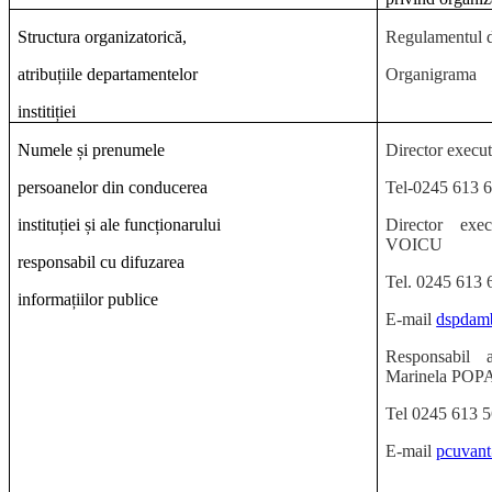
Structura organizatorică,
Regulamentul d
atribuțiile departamentelor
Organigrama
institiției
Numele și prenumele
Director execu
persoanelor din conducerea
Tel-0245 613 
instituției și ale funcționarului
Director exec
VOICU
responsabil cu difuzarea
Tel. 0245 613 
informațiilor publice
E-mail
dspdam
Responsabil 
Marinela POP
Tel 0245 613 
E-mail
pcuvan