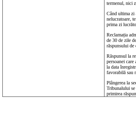
termenul, nici z
Când ultima zi 
nelucratoare, t
prima zi lucrăt
Reclamația adm
de 30 de zile de
răspunsului de 
Răspunsul la re
persoanei care 
la data înregistr
favorabilă sau 
Plângerea la se
Tribunalului se
primirea răspuns