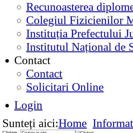
Recunoasterea diplome
Colegiul Fizicienilor
Instituția Prefectului
Institutul Național de 
Contact
Contact
Solicitari Online
Login
Sunteți aici:
Home
Informat
Căutare...