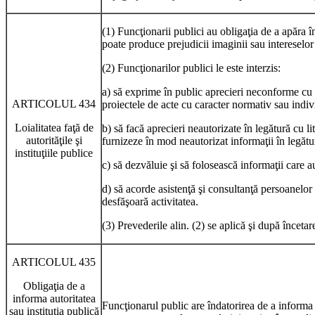
(1) Funcţionarii publici au obligaţia de a apăra în 
poate produce prejudicii imaginii sau intereselor 
(2) Funcţionarilor publici le este interzis:
a) să exprime în public aprecieri neconforme cu real
ARTICOLUL 434
proiectele de acte cu caracter normativ sau indiv
Loialitatea faţă de
b) să facă aprecieri neautorizate în legătură cu lit
autorităţile şi
furnizeze în mod neautorizat informaţii în legătură
instituţiile publice
c) să dezvăluie şi să folosească informaţii care au
d) să acorde asistenţă şi consultanţă persoanelor f
desfăşoară activitatea.
(3) Prevederile alin. (2) se aplică şi după înceta
ARTICOLUL 435
Obligaţia de a
informa autoritatea
Funcţionarul public are îndatorirea de a informa au
sau instituţia publică