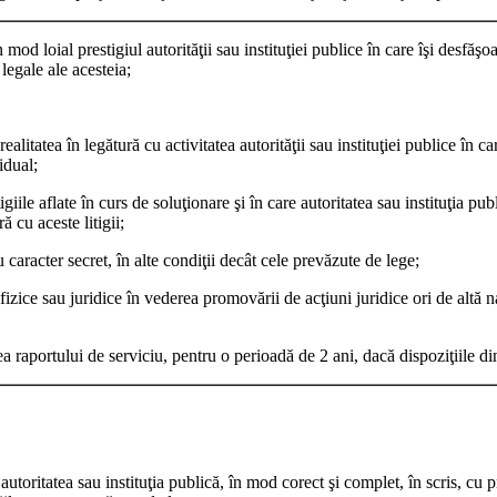
mod loial prestigiul autorităţii sau instituţiei publice în care îşi desfăşo
legale ale acesteia;
itatea în legătură cu activitatea autorităţii sau instituţiei publice în care
idual;
igiile aflate în curs de soluţionare şi în care autoritatea sau instituţia pub
 cu aceste litigii;
 caracter secret, în alte condiţii decât cele prevăzute de lege;
izice sau juridice în vederea promovării de acţiuni juridice ori de altă natu
rea raportului de serviciu, pentru o perioadă de 2 ani, dacă dispoziţiile d
toritatea sau instituţia publică, în mod corect şi complet, în scris, cu pri