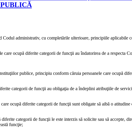
 PUBLICĂ
Codul administrativ, cu completările ulterioare, principiile aplicabile co
 care ocupă diferite categorii de funcţii au îndatorirea de a respecta Const
i instituţiilor publice, principiu conform căruia persoanele care ocupă dife
ite categorii de funcţii au obligaţia de a îndeplini atribuţiile de servic
are ocupă diferite categorii de funcţii sunt obligate să aibă o atitudine ob
ferite categorii de funcţii le este interzis să solicite sau să accepte, dire
astă funcţie;