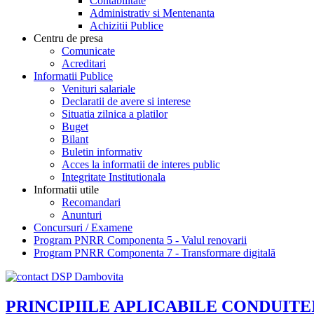
Contabilitate
Administrativ si Mentenanta
Achizitii Publice
Centru de presa
Comunicate
Acreditari
Informatii Publice
Venituri salariale
Declaratii de avere si interese
Situatia zilnica a platilor
Buget
Bilant
Buletin informativ
Acces la informatii de interes public
Integritate Institutionala
Informatii utile
Recomandari
Anunturi
Concursuri / Examene
Program PNRR Componenta 5 - Valul renovarii
Program PNRR Componenta 7 - Transformare digitală
PRINCIPIILE APLICABILE CONDUITE