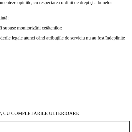
damenteze opiniile, cu respectarea ordinii de drept şi a bunelor
inţă;
fi supuse monitorizării cetăţenilor;
erile legale atunci când atribuţiile de serviciu nu au fost îndeplinite
IV, CU COMPLETĂRILE ULTERIOARE