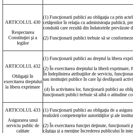
(1) Funcţionarii publici au obligaţia ca prin actel
ARTICOLUL 430
cetăţenilor în relaţia cu administraţia publică, p
conduită care rezultă din îndatoririle prevăzute d
Respectarea
Constituţiei şi a
(2) Funcţionarii publici trebuie să se conformeze 
legilor
(1) Funcţionarii publici au dreptul la libera expri
ARTICOLUL 432
(2) În exercitarea dreptului la liberă exprimare, f
În îndeplinirea atribuţiilor de serviciu, funcţion
Obligaţii în
sau instituţiei publice în care îşi desfăşoară activi
exercitarea dreptului
la libera exprimare
(4) În activitatea lor, funcţionarii publici au obl
funcţionarii publici trebuie să aibă o atitudine c
ARTICOLUL 433
(1) Funcţionarii publici au obligaţia de a asigura 
realizării competenţelor autorităţilor şi ale institu
Asigurarea unui
serviciu public de
(2) În exercitarea funcţiei deţinute, funcţionarii
calitate
câştiga şi a menţine încrederea publicului în integri