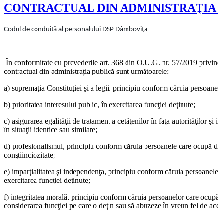
CONTRACTUAL DIN ADMINISTRAŢIA
Codul de conduită al personalului DSP Dâmbovița
În conformitate cu prevederile art. 368 din O.U.G. nr. 57/2019 privind 
contractual din administrația publică sunt următoarele:
a) supremaţia Constituţiei şi a legii, principiu conform căruia persoanele
b) prioritatea interesului public, în exercitarea funcţiei deţinute;
c) asigurarea egalităţii de tratament a cetăţenilor în faţa autorităţilor ş
în situaţii identice sau similare;
d) profesionalismul, principiu conform căruia persoanele care ocupă difer
conştiinciozitate;
e) imparţialitatea şi independenţa, principiu conform căruia persoanele c
exercitarea funcţiei deţinute;
f) integritatea morală, principiu conform căruia persoanelor care ocupă di
considerarea funcţiei pe care o deţin sau să abuzeze în vreun fel de ace