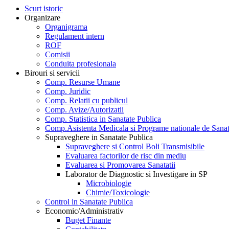
Scurt istoric
Organizare
Organigrama
Regulament intern
ROF
Comisii
Conduita profesionala
Birouri si servicii
Comp. Resurse Umane
Comp. Juridic
Comp. Relatii cu publicul
Comp. Avize/Autorizatii
Comp. Statistica in Sanatate Publica
Comp.Asistenta Medicala si Programe nationale de Sanat
Supraveghere in Sanatate Publica
Supraveghere si Control Boli Transmisibile
Evaluarea factorilor de risc din mediu
Evaluarea si Promovarea Sanatatii
Laborator de Diagnostic si Investigare in SP
Microbiologie
Chimie/Toxicologie
Control in Sanatate Publica
Economic/Administrativ
Buget Finante