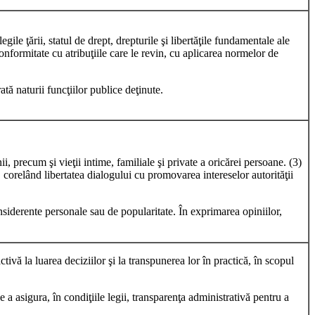
gile ţării, statul de drept, drepturile şi libertăţile fundamentale ale
conformitate cu atribuţiile care le revin, cu aplicarea normelor de
tă naturii funcţiilor publice deţinute.
i, precum şi vieţii intime, familiale şi private a oricărei persoane. (3)
, corelând libertatea dialogului cu promovarea intereselor autorităţii
considerente personale sau de popularitate. În exprimarea opiniilor,
ctivă la luarea deciziilor şi la transpunerea lor în practică, în scopul
 a asigura, în condiţiile legii, transparenţa administrativă pentru a