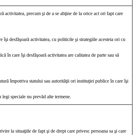
ară activitatea, precum şi de a se abţine de la orice act ori fapt care
 îşi desfăşoară activitatea, cu politicile şi strategiile acesteia ori cu
lică în care îşi desfăşoară activitatea are calitatea de parte sau să
ră împotriva statului sau autorităţii ori instituţiei publice în care îşi
in legi speciale nu prevăd alte termene.
vire la situaţiile de fapt şi de drept care privesc persoana sa şi care