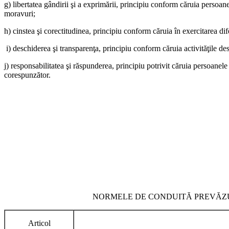
g) libertatea gândirii şi a exprimării, principiu conform căruia persoane
moravuri;
h) cinstea şi corectitudinea, principiu conform căruia în exercitarea dif
i) deschiderea şi transparenţa, principiu conform căruia activităţile desf
j) responsabilitatea şi răspunderea, principiu potrivit căruia persoanele
corespunzător.
NORMELE DE CONDUITĂ PREVĂZUTE
Articol