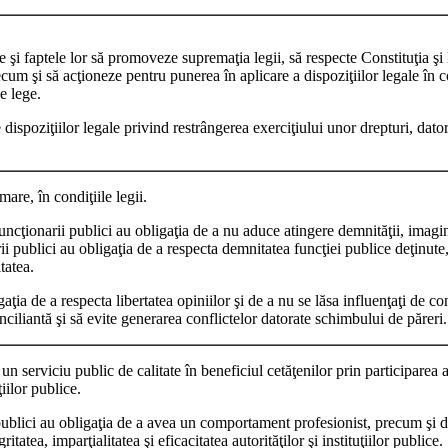
e şi faptele lor să promoveze supremaţia legii, să respecte Constituţia şi le
recum şi să acţioneze pentru punerea în aplicare a dispoziţiilor legale în 
e lege.
dispoziţiilor legale privind restrângerea exerciţiului unor drepturi, datora
mare, în condiţiile legii.
uncţionarii publici au obligaţia de a nu aduce atingere demnităţii, imagini
arii publici au obligaţia de a respecta demnitatea funcţiei publice deţinute
tatea.
igaţia de a respecta libertatea opiniilor şi de a nu se lăsa influenţaţi de 
onciliantă şi să evite generarea conflictelor datorate schimbului de păreri.
un serviciu public de calitate în beneficiul cetăţenilor prin participarea a
ţiilor publice.
 publici au obligaţia de a avea un comportament profesionist, precum şi de
tatea, imparţialitatea şi eficacitatea autorităţilor şi instituţiilor publice.