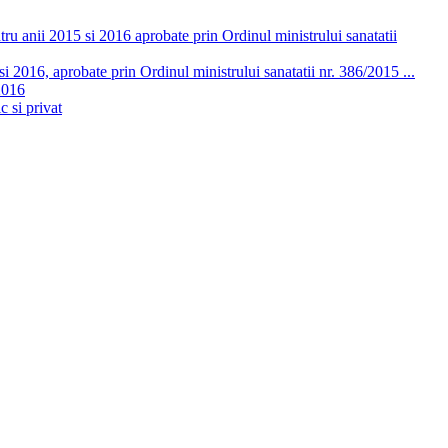
ru anii 2015 si 2016 aprobate prin Ordinul ministrului sanatatii
 2016, aprobate prin Ordinul ministrului sanatatii nr. 386/2015 ...
2016
c si privat