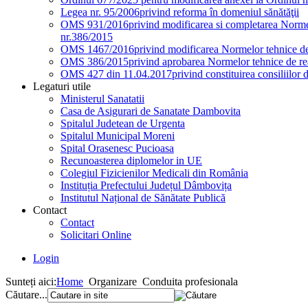
Legea nr. 95/2006
privind reforma în domeniul sănătăţii
OMS 931/2016
privind modificarea si completarea Normel
nr.386/2015
OMS 1467/2016
privind modificarea Normelor tehnice de 
OMS 386/2015
privind aprobarea Normelor tehnice de rea
OMS 427 din 11.04.2017
privind constituirea consiliilor 
Legaturi utile
Ministerul Sanatatii
Casa de Asigurari de Sanatate Dambovita
Spitalul Judetean de Urgenta
Spitalul Municipal Moreni
Spital Orasenesc Pucioasa
Recunoasterea diplomelor in UE
Colegiul Fizicienilor Medicali din România
Instituția Prefectului Județul Dâmbovița
Institutul Național de Sănătate Publică
Contact
Contact
Solicitari Online
Login
Sunteți aici:
Home
Organizare
Conduita profesionala
Căutare...