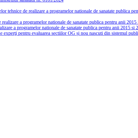
or tehnice de realizare a programelor nationale de sanatate publica pent
realizare a programelor nationale de sanatate publica pentru anii 2015 si
lizare a programelor nationale de sanatate publica pentru anii 2015 si 
de experţi pentru evaluarea sectiilor OG și nou nascuti din sistemul publi