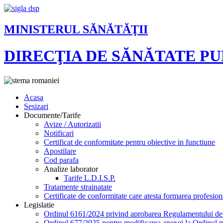
MINISTERUL SĂNĂTĂŢII
DIRECŢIA DE SĂNĂTATE P
Acasa
Sesizari
Documente/Tarife
Avize / Autorizatii
Notificari
Certificat de conformitate pentru obiective in functiune
Apostilare
Cod parafa
Analize laborator
Tarife L.D.I.S.P.
Tratamente strainatate
Certificate de conformitate care atesta formarea profesion
Legislatie
Ordinul 6161/2024 privind aprobarea Regulamentului de or
Ordinul 677/2025 pentru modificarea anexei la Ordinul mi