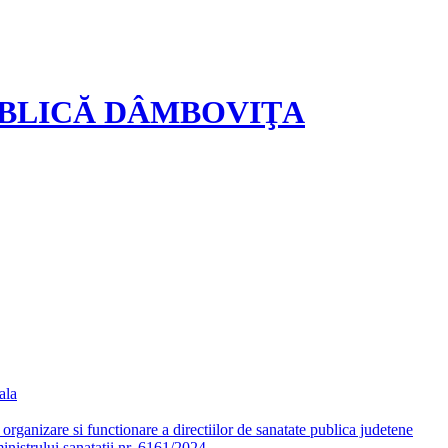
UBLICĂ DÂMBOVIŢA
ala
ganizare si functionare a directiilor de sanatate publica judetene
nistrului sanatatii nr. 6161/2024