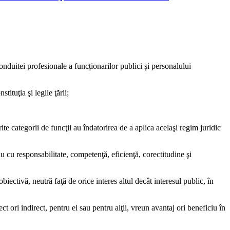
nduitei profesionale a funcționarilor publici și personalului
ituţia şi legile ţării;
rite categorii de funcţii au îndatorirea de a aplica acelaşi regim juridic
iu cu responsabilitate, competenţă, eficienţă, corectitudine şi
iectivă, neutră faţă de orice interes altul decât interesul public, în
ct ori indirect, pentru ei sau pentru alţii, vreun avantaj ori beneficiu în