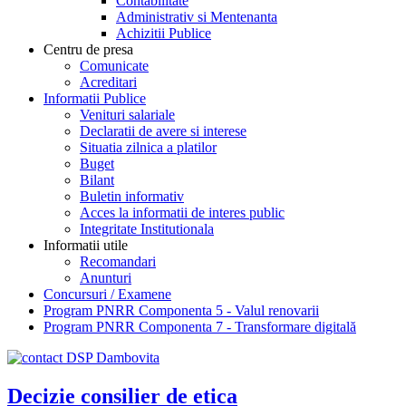
Contabilitate
Administrativ si Mentenanta
Achizitii Publice
Centru de presa
Comunicate
Acreditari
Informatii Publice
Venituri salariale
Declaratii de avere si interese
Situatia zilnica a platilor
Buget
Bilant
Buletin informativ
Acces la informatii de interes public
Integritate Institutionala
Informatii utile
Recomandari
Anunturi
Concursuri / Examene
Program PNRR Componenta 5 - Valul renovarii
Program PNRR Componenta 7 - Transformare digitală
Decizie consilier de etica