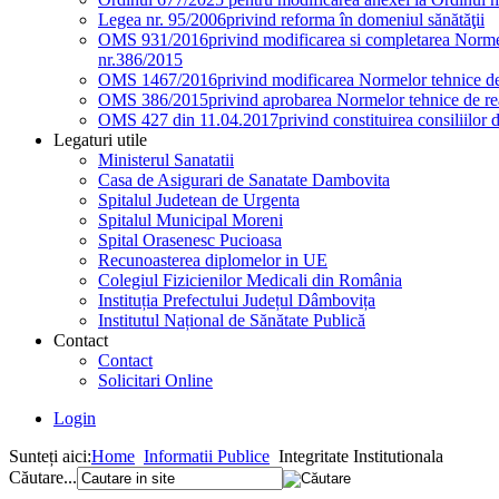
Legea nr. 95/2006
privind reforma în domeniul sănătăţii
OMS 931/2016
privind modificarea si completarea Normel
nr.386/2015
OMS 1467/2016
privind modificarea Normelor tehnice de 
OMS 386/2015
privind aprobarea Normelor tehnice de rea
OMS 427 din 11.04.2017
privind constituirea consiliilor 
Legaturi utile
Ministerul Sanatatii
Casa de Asigurari de Sanatate Dambovita
Spitalul Judetean de Urgenta
Spitalul Municipal Moreni
Spital Orasenesc Pucioasa
Recunoasterea diplomelor in UE
Colegiul Fizicienilor Medicali din România
Instituția Prefectului Județul Dâmbovița
Institutul Național de Sănătate Publică
Contact
Contact
Solicitari Online
Login
Sunteți aici:
Home
Informatii Publice
Integritate Institutionala
Căutare...