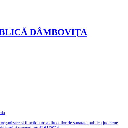
UBLICĂ DÂMBOVIŢA
ala
ganizare si functionare a directiilor de sanatate publica judetene
nistrului sanatatii nr. 6161/2024