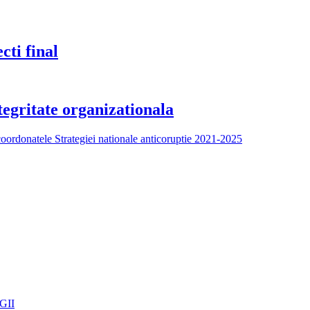
cti final
egritate organizationala
coordonatele Strategiei nationale anticoruptie 2021-2025
GII