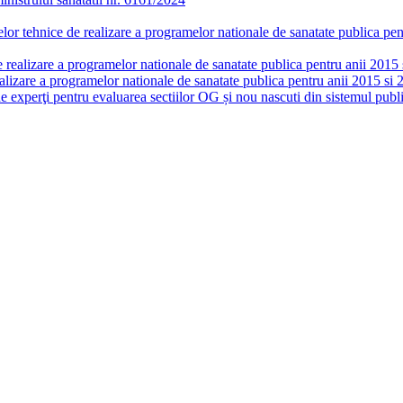
or tehnice de realizare a programelor nationale de sanatate publica pent
realizare a programelor nationale de sanatate publica pentru anii 2015 si
lizare a programelor nationale de sanatate publica pentru anii 2015 si 
de experţi pentru evaluarea sectiilor OG și nou nascuti din sistemul publi