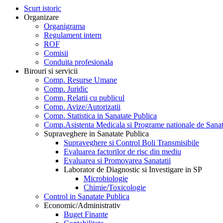
Scurt istoric
Organizare
Organigrama
Regulament intern
ROF
Comisii
Conduita profesionala
Birouri si servicii
Comp. Resurse Umane
Comp. Juridic
Comp. Relatii cu publicul
Comp. Avize/Autorizatii
Comp. Statistica in Sanatate Publica
Comp.Asistenta Medicala si Programe nationale de Sanat
Supraveghere in Sanatate Publica
Supraveghere si Control Boli Transmisibile
Evaluarea factorilor de risc din mediu
Evaluarea si Promovarea Sanatatii
Laborator de Diagnostic si Investigare in SP
Microbiologie
Chimie/Toxicologie
Control in Sanatate Publica
Economic/Administrativ
Buget Finante