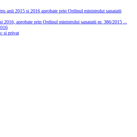
ru anii 2015 si 2016 aprobate prin Ordinul ministrului sanatatii
 2016, aprobate prin Ordinul ministrului sanatatii nr. 386/2015 ...
2016
c si privat