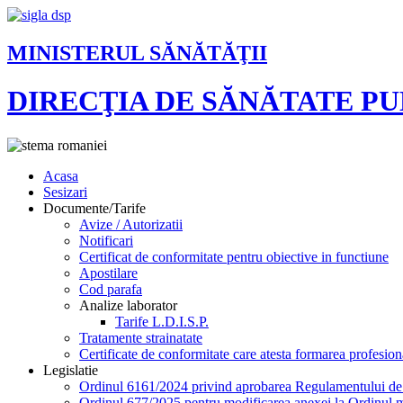
MINISTERUL SĂNĂTĂŢII
DIRECŢIA DE SĂNĂTATE P
Acasa
Sesizari
Documente/Tarife
Avize / Autorizatii
Notificari
Certificat de conformitate pentru obiective in functiune
Apostilare
Cod parafa
Analize laborator
Tarife L.D.I.S.P.
Tratamente strainatate
Certificate de conformitate care atesta formarea profesion
Legislatie
Ordinul 6161/2024 privind aprobarea Regulamentului de or
Ordinul 677/2025 pentru modificarea anexei la Ordinul mi