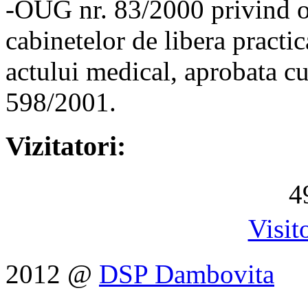
-OUG nr. 83/2000 privind or
cabinetelor de libera practi
actului medical, aprobata cu
598/2001.
Vizitatori:
4
Visit
2012 @
DSP Dambovita