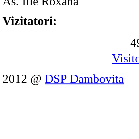
As. Ilie Roxana
Vizitatori:
4
Visit
2012 @
DSP Dambovita