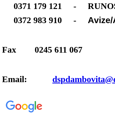
0371 179 121 - RUNO
Avize/
0372 983 910 -
Fax 0245 611 067
Email:
dspdambovita@d